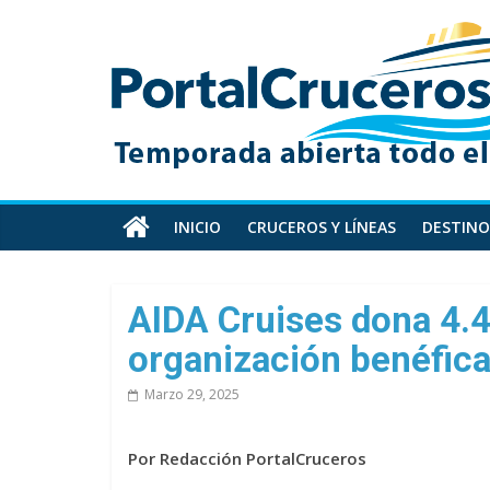
Skip
PortalCruceros
to
content
Toda
la
información
de
cruceros
en
INICIO
CRUCEROS Y LÍNEAS
DESTINO
un
solo
sitio
AIDA Cruises dona 4.
organización benéfic
Marzo 29, 2025
Por Redacción PortalCruceros