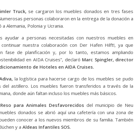
mler Truck,
se cargaron los muebles donados en tres fases
. Numerosas personas colaboraron en la entrega de la donación a
 a Alemania, Polonia y Ucrania.
os ayudar a personas necesitadas con nuestros muebles en
ontinuar nuestra colaboración con Der Hafen Hilft!, ya que
fase de planificación y, por lo tanto, estamos ampliando
tenibilidad en AIDA Cruises”, declaró
Marc Spingler, director
icionamiento de Hoteles en AIDA Cruises.
Adiva,
la logística para hacerse cargo de los muebles se pudo
 del astillero. Los muebles fueron transferidos a través de la
aniana, donde aún faltan incluso los muebles más básicos.
 Reso para Animales Desfavorecidos
del municipio de Neu
muebles donados se abrió aquí una cafetería con una zona de
pueden conocer a los nuevos miembros de su familia. También
Büchen y a
Aldeas Infantiles SOS.