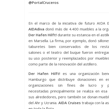
@PortalCruceros
En el marco de la iniciativa de futuro AIDA E
AIDAdiva
donó más de 4.400 muebles a la orga
Der Hafen Hilft!
durante su estancia en el astill
en Marsella. La firma, por ejemplo, donó sillones,
taburetes bien conservados de los resta
salones o el teatro del buque fueron entrega
su uso posterior y reemplazados por mueble
como parte de la renovación del astillero.
Der Hafen Hilft!
es una organización ben
Hamburgo que distribuye donaciones en e
organizaciones sin fines de lucro y p
necesitadas principalmente se realiza en esa
sus alrededores, pero también se donan mueble
del Ahr y Ucrania.
AIDA Cruises
trabaja con la a
en toda la flota.