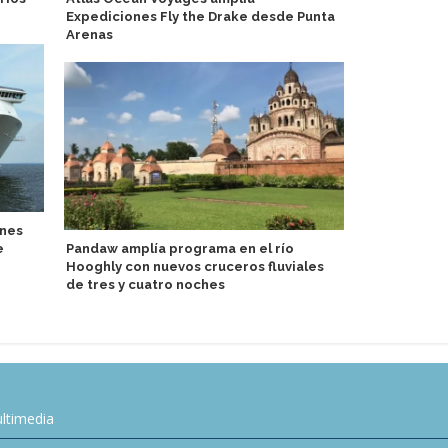
Expediciones Fly the Drake desde Punta
entrega en I
Arenas
ones
AS Tallink G
e
Pandaw amplía programa en el río
pasajeros du
Hooghly con nuevos cruceros fluviales
de tres y cuatro noches
ltimedia