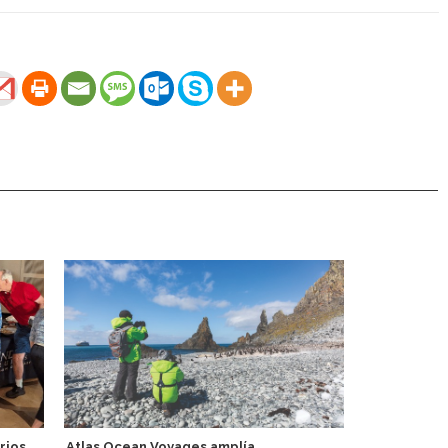
rios
Atlas Ocean Voyages amplía
Explora III i