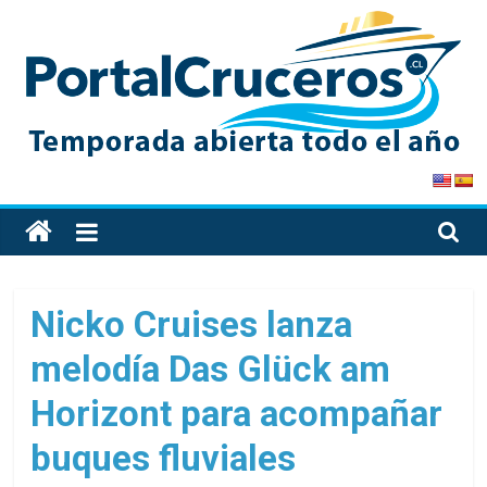
Skip
to
content
PortalCruceros
Toda
la
información
de
Nicko Cruises lanza
cruceros
melodía Das Glück am
en
un
Horizont para acompañar
solo
sitio
buques fluviales