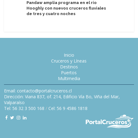
Pandaw amplía programa en el río
Pavlus Tr
Hooghly con nuevos cruceros fluviales
resultado
de tres y cuatro noches
tendenci
Inicio
Cruceros y Líneas
Destinos
Puertos
Multimedia
Email: contacto@portalcruceros.cl
Dirección: Viana 837, of. 214, Edificio Vía Bo, Viña del Mar,
Valparaíso
Tel: 56 32 3 500 168
/
Cel: 56 9 4586 1818