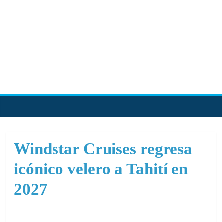
Skip
to
content
PortalCruceros
Toda
la
información
de
Windstar Cruises regresa
cruceros
icónico velero a Tahití en
en
un
2027
solo
sitio
Septiembre 4, 2025