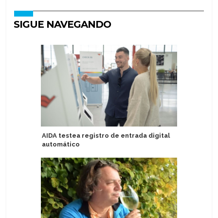
SIGUE NAVEGANDO
AIDA testea registro de entrada digital
Organiza
automático
Havila V
clasifica