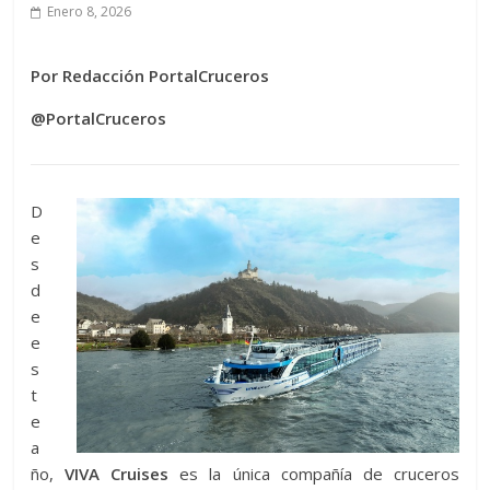
Enero 8, 2026
Por Redacción PortalCruceros
@PortalCruceros
D
e
s
d
e
e
s
t
e
a
ño,
VIVA Cruises
es la única compañía de cruceros