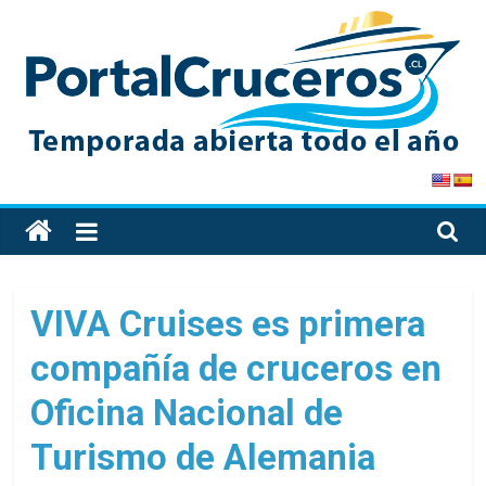
Skip
to
content
PortalCruceros
Toda
la
información
de
VIVA Cruises es primera
cruceros
compañía de cruceros en
en
un
Oficina Nacional de
solo
sitio
Turismo de Alemania