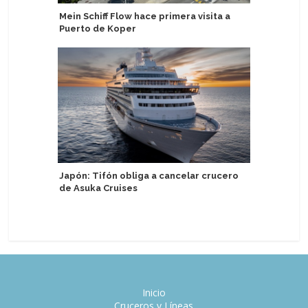
Mein Schiff Flow hace primera visita a
Atlas Oc
Puerto de Koper
elegir el
noruego
Japón: Tifón obliga a cancelar crucero
de Asuka Cruises
Acapulco
identida
Inicio
Cruceros y Líneas