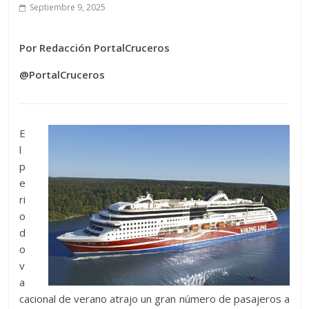
Septiembre 9, 2025
Por Redacción PortalCruceros
@PortalCruceros
E
l
p
e
ri
o
d
o
v
a
cacional de verano atrajo un gran número de pasajeros a