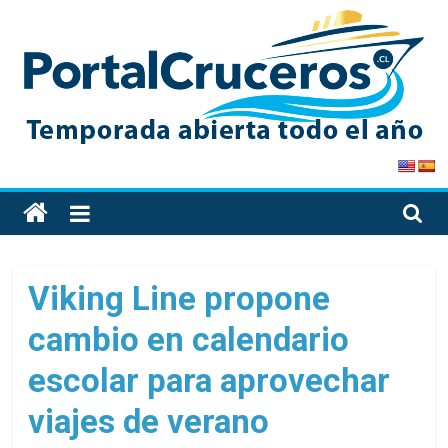
Skip
to
content
PortalCruceros
Toda
la
información
de
Viking Line propone
cruceros
cambio en calendario
en
un
escolar para aprovechar
solo
sitio
viajes de verano