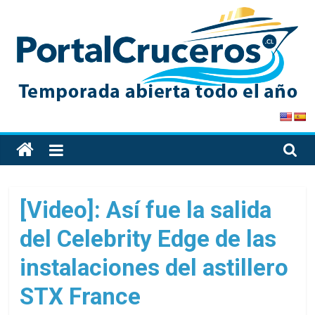
Skip
to
content
PortalCruceros
Toda
la
información
de
[Video]: Así fue la salida
cruceros
del Celebrity Edge de las
en
un
instalaciones del astillero
solo
sitio
STX France