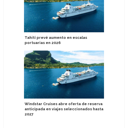
Tahití prevé aumento en escalas
EAU: res
portuarias en 2026
Lista del
Unesco
Windstar Cruises abre oferta de reserva
anticipada en viajes seleccionados hasta
Irlanda: 
2027
sector d
mediano