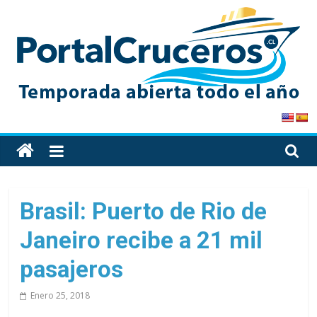
Skip
to
content
PortalCruceros
Toda
la
información
de
Brasil: Puerto de Rio de
cruceros
Janeiro recibe a 21 mil
en
un
pasajeros
solo
sitio
Enero 25, 2018