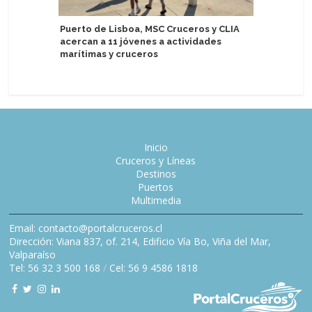
Acapulco
Puerto de Lisboa, MSC Cruceros y CLIA
identida
acercan a 11 jóvenes a actividades
marítimas y cruceros
Inicio
Cruceros y Líneas
Destinos
Puertos
Multimedia
Email: contacto@portalcruceros.cl
Dirección: Viana 837, of. 214, Edificio Vía Bo, Viña del Mar,
Valparaíso
Tel: 56 32 3 500 168
/
Cel: 56 9 4586 1818