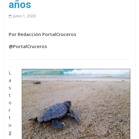
años
Junio 1, 2026
Por Redacción PortalCruceros
@PortalCruceros
L
a
s
t
o
r
t
u
g