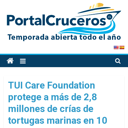
Skip
to
content
PortalCruceros
Toda
la
información
de
TUI Care Foundation
cruceros
protege a más de 2,8
en
un
millones de crías de
solo
sitio
tortugas marinas en 10