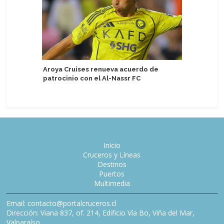
Aroya Cruises renueva acuerdo de
Acapulco
patrocinio con el Al-Nassr FC
identida
Inicio
Cruceros y Líneas
Destinos
Puertos
Multimedia
Email: contacto@portalcruceros.cl
Dirección: Viana 837, of. 214, Edificio Vía Bo, Viña del Mar,
Valparaíso