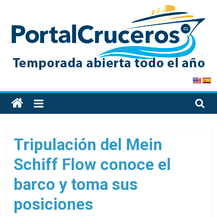
Skip
to
content
PortalCruceros
Toda
la
información
de
Tripulación del Mein
cruceros
Schiff Flow conoce el
en
un
barco y toma sus
solo
sitio
posiciones