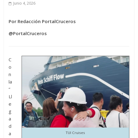
Junio 4, 2026
Por Redacción PortalCruceros
@PortalCruceros
C
o
n
la
“
Ll
e
g
a
d
a
TUI Cruises