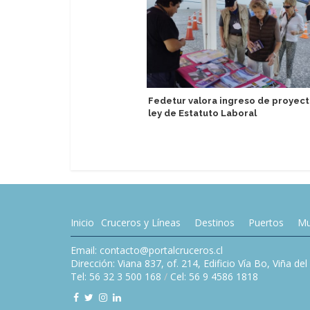
Fedetur valora ingreso de proyec
ley de Estatuto Laboral
Inicio
Cruceros y Líneas
Destinos
Puertos
Mu
Email: contacto@portalcruceros.cl
Dirección: Viana 837, of. 214, Edificio Vía Bo, Viña de
Tel: 56 32 3 500 168
/
Cel: 56 9 4586 1818