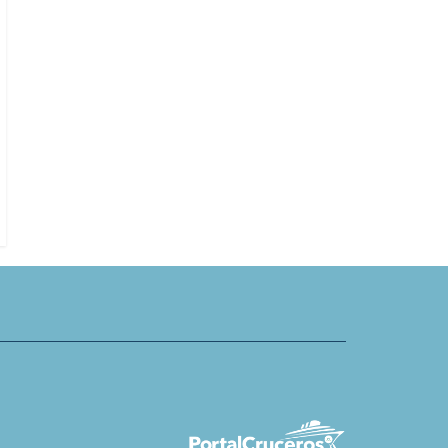
rs celebra lanzamiento de
Fedetur valora ingreso de proyec
 Meer.Weit Reisen
ley de Estatuto Laboral