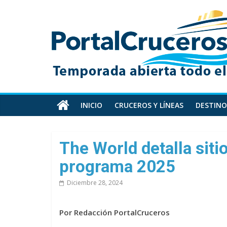
Skip
PortalCruceros
to
content
Toda
la
información
de
cruceros
en
INICIO
CRUCEROS Y LÍNEAS
DESTINO
un
solo
sitio
The World detalla siti
programa 2025
Diciembre 28, 2024
Por Redacción PortalCruceros