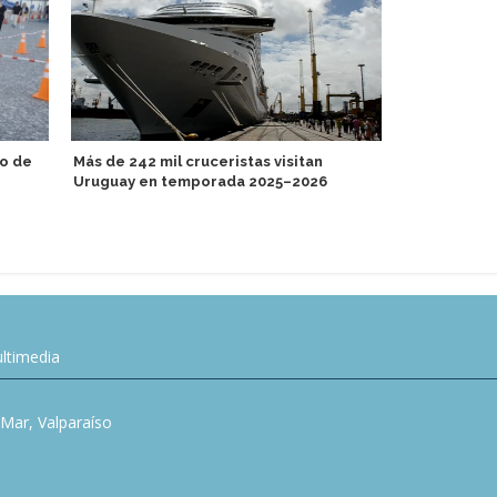
to de
Más de 242 mil cruceristas visitan
Polaris Tou
Uruguay en temporada 2025–2026
nueva marca
ltimedia
l Mar, Valparaíso