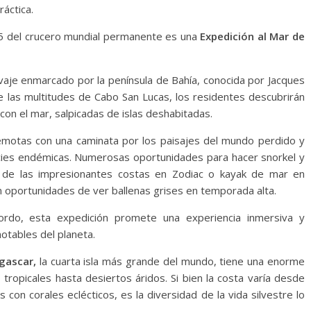
áctica.
25 del crucero mundial permanente es una
Expedición al Mar de
vaje enmarcado por la península de Bahía, conocida por Jacques
e las multitudes de Cabo San Lucas, los residentes descubrirán
con el mar, salpicadas de islas deshabitadas.
s remotas con una caminata por los paisajes del mundo perdido y
ies endémicas. Numerosas oportunidades para hacer snorkel y
 de las impresionantes costas en Zodiac o kayak de mar en
n oportunidades de ver ballenas grises en temporada alta.
rdo, esta expedición promete una experiencia inmersiva y
otables del planeta.
gascar,
la cuarta isla más grande del mundo, tiene una enorme
ropicales hasta desiertos áridos. Si bien la costa varía desde
on corales eclécticos, es la diversidad de la vida silvestre lo