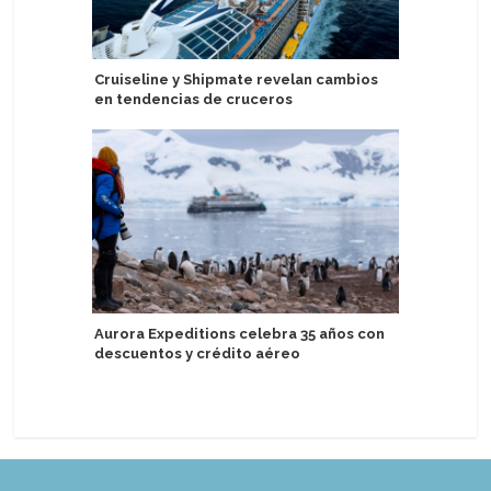
Cruiseline y Shipmate revelan cambios
Nuevo Exp
en tendencias de cruceros
acompaña
de lujo
Aurora Expeditions celebra 35 años con
descuentos y crédito aéreo
Variety 
por isla