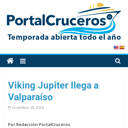
Skip
to
content
PortalCruceros
Toda
la
información
de
Viking Jupiter llega a
cruceros
Valparaíso
en
un
Diciembre 28, 2024
solo
sitio
Por Redacción PortalCruceros