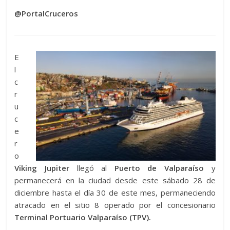
@PortalCruceros
E
l
c
r
u
c
e
r
o
Viking Jupiter
llegó al
Puerto de Valparaíso
y
permanecerá en la ciudad desde este sábado 28 de
diciembre hasta el día 30 de este mes, permaneciendo
atracado en el sitio 8 operado por el concesionario
Terminal Portuario Valparaíso (TPV).