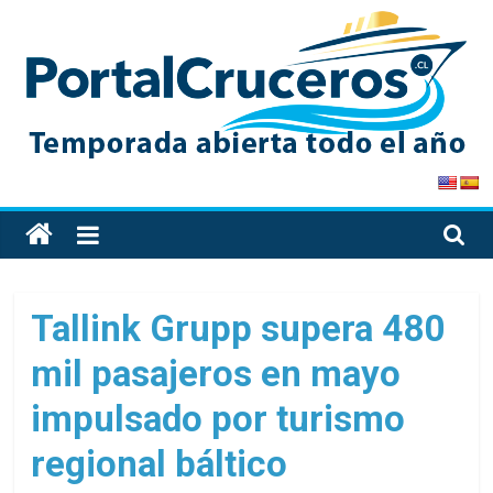
Skip
to
content
PortalCruceros
Toda
la
información
de
Tallink Grupp supera 480
cruceros
mil pasajeros en mayo
en
un
impulsado por turismo
solo
sitio
regional báltico