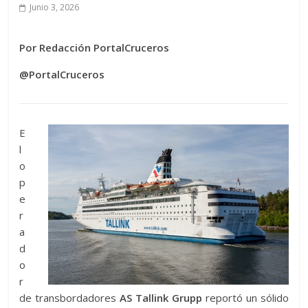
Junio 3, 2026
Por Redacción PortalCruceros
@PortalCruceros
E
l
o
p
e
r
a
d
o
r
de transbordadores
AS Tallink Grupp
reportó un sólido