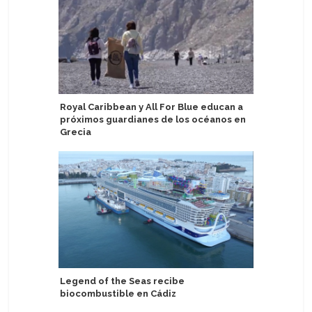
Royal Caribbean y All For Blue educan a
Stella Ma
próximos guardianes de los océanos en
entregan
Grecia
tripulac
Legend of the Seas recibe
Develan 
biocombustible en Cádiz
de Termi