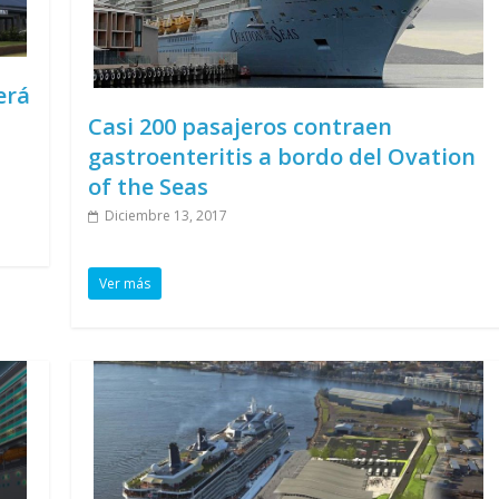
erá
Casi 200 pasajeros contraen
gastroenteritis a bordo del Ovation
of the Seas
Diciembre 13, 2017
Ver más