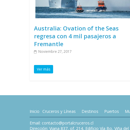
Australia: Ovation of the Seas
regresa con 4 mil pasajeros a
Fremantle
Noviembre 27, 2017
Ver más
Inicio
Cruceros y Líneas
Destinos
Puertos
Mu
Email: contacto@portalcruceros.cl
Dirección: Viana 837, of. 214, Edificio Vía Bo, Viña de