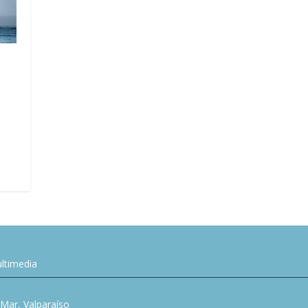
ltimedia
l Mar, Valparaíso