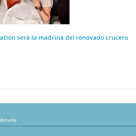
ration será la madrina del renovado crucero
ltimedia