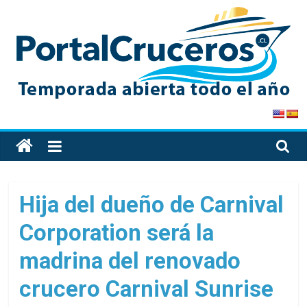
Skip
to
content
PortalCruceros
Toda
la
información
de
Hija del dueño de Carnival
cruceros
Corporation será la
en
un
madrina del renovado
solo
sitio
crucero Carnival Sunrise