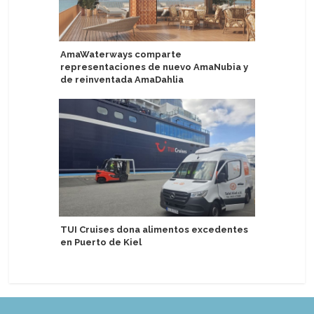
AmaWaterways comparte
Observad
representaciones de nuevo AmaNubia y
Maria Sne
de reinventada AmaDahlia
Alaska
TUI Cruises dona alimentos excedentes
TUI Luzia
en Puerto de Kiel
espera d