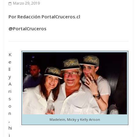
Marzo 29, 2019
Por Redacción PortalCruceros.cl
@PortalCruceros
K
e
ll
y
A
ri
s
o
n
Madelein, Micky y Kelly Arison
,
hi
j