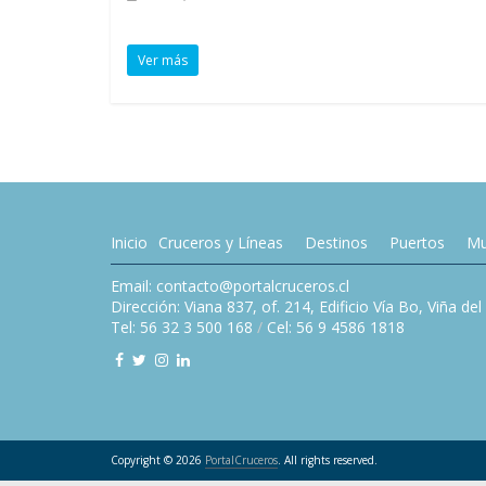
Ver más
Inicio
Cruceros y Líneas
Destinos
Puertos
Mu
Email: contacto@portalcruceros.cl
Dirección: Viana 837, of. 214, Edificio Vía Bo, Viña de
Tel: 56 32 3 500 168
/
Cel: 56 9 4586 1818
Copyright © 2026
PortalCruceros
. All rights reserved.