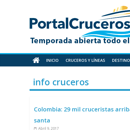
Skip
PortalCruceros
to
content
Toda
la
información
de
cruceros
en
INICIO
CRUCEROS Y LÍNEAS
DESTINO
un
solo
info cruceros
sitio
Colombia: 29 mil cruceristas arr
santa
Abril 9, 2017