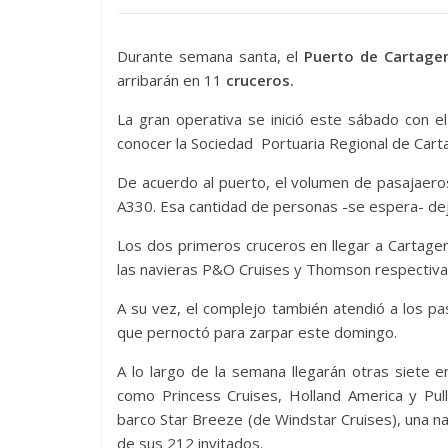
Durante semana santa, el
Puerto de Cartagen
arribarán en 11
cruceros.
La gran operativa se inició este sábado con e
conocer la Sociedad Portuaria Regional de Cart
De acuerdo al puerto, el volumen de pasajaeros
A330. Esa cantidad de personas -se espera- deje
Los dos primeros cruceros en llegar a Cartagen
las navieras P&O Cruises y Thomson respectiv
A su vez, el complejo también atendió a los pa
que pernoctó para zarpar este domingo.
A lo largo de la semana llegarán otras siete 
como Princess Cruises, Holland America y Pull
barco Star Breeze (de Windstar Cruises), una n
de sus 212 invitados.