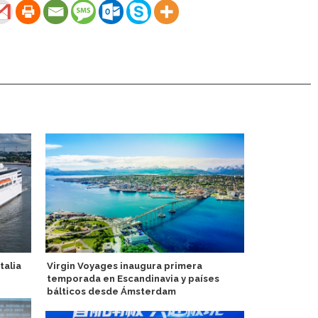
talia
Virgin Voyages inaugura primera
Disney Cruis
temporada en Escandinavia y países
Project en 
bálticos desde Ámsterdam