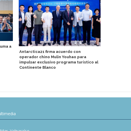
suma a
Abren servi
Antarctica21 firma acuerdo con
helicóptero
operador chino Mulin Youhao para
impulsar exclusivo programa turístico al
Continente Blanco
ltimedia
l Mar, Valparaíso