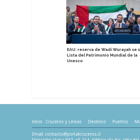
EAU: reserva de Wadi Wurayah se 
Lista del Patrimonio Mundial de la
Unesco
Inicio
Cruceros y Líneas
Destinos
Puertos
Mu
Email: contacto@portalcruceros.cl
Dirección: Viana 837, of. 214, Edificio Vía Bo, Viña de