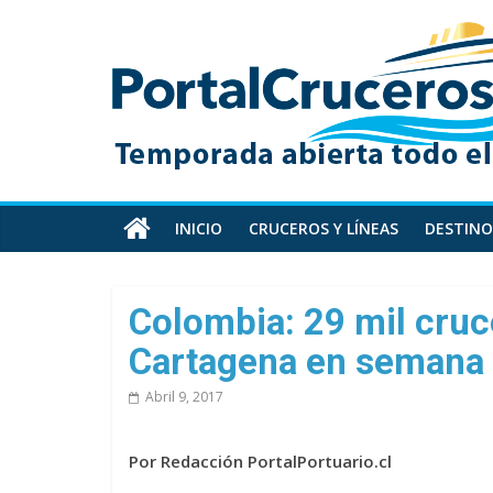
Skip
PortalCruceros
to
content
Toda
la
información
de
cruceros
en
INICIO
CRUCEROS Y LÍNEAS
DESTINO
un
solo
sitio
Colombia: 29 mil cruce
Cartagena en semana 
Abril 9, 2017
Por Redacción PortalPortuario.cl