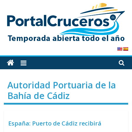
Skip
to
content
PortalCruceros
Toda
la
información
Autoridad Portuaria de la
de
cruceros
Bahía de Cádiz
en
un
solo
sitio
España: Puerto de Cádiz recibirá