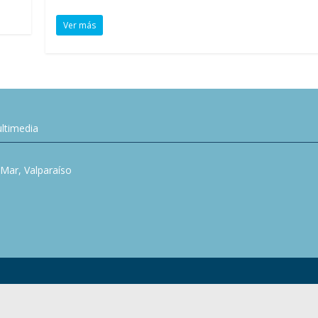
Ver más
ltimedia
l Mar, Valparaíso