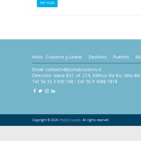
Ver más
Inicio
Cruceros y Líneas
Destinos
Puertos
Mu
Email: contacto@portalcruceros.cl
Dirección: Viana 837, of. 214, Edificio Vía Bo, Viña de
Tel: 56 32 3 500 168
/
Cel: 56 9 4586 1818
Copyright © 2026
PortalCruceros
. All rights reserved.