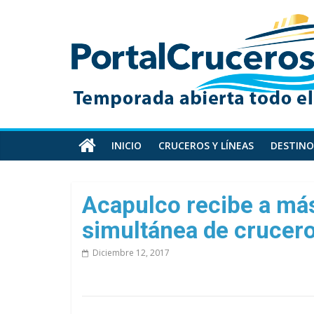
Skip
PortalCruceros
to
content
Toda
la
información
de
cruceros
en
INICIO
CRUCEROS Y LÍNEAS
DESTINO
un
solo
sitio
Acapulco recibe a más
simultánea de crucer
Diciembre 12, 2017