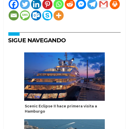
SIGUE NAVEGANDO
Scenic Eclipse II hace primera visita a
Viking r
Hamburgo
barcos o