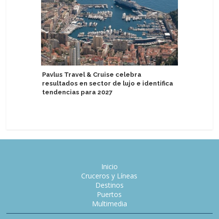
Pavlus Travel & Cruise celebra
Holland 
resultados en sector de lujo e identifica
estrenan
tendencias para 2027
el Ooste
Inicio
Cruceros y Líneas
Destinos
Puertos
Multimedia