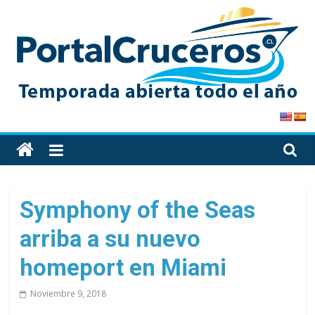
Skip
to
content
PortalCruceros
Toda
la
información
de
Symphony of the Seas
cruceros
arriba a su nuevo
en
un
homeport en Miami
solo
sitio
Noviembre 9, 2018