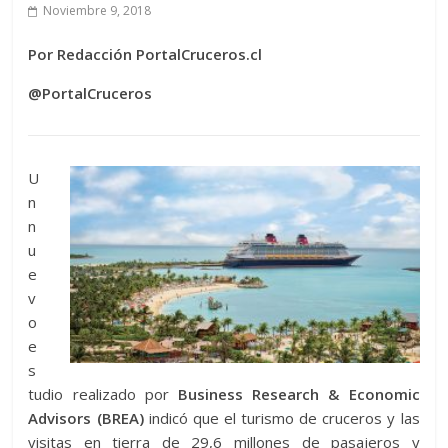
Noviembre 9, 2018
Por Redacción PortalCruceros.cl
@PortalCruceros
U
n
n
u
e
v
o
e
s
tudio realizado por
Business Research & Economic
Advisors (BREA)
indicó que el turismo de cruceros y las
visitas en tierra de 29,6 millones de pasajeros y