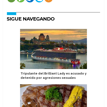
SIGUE NAVEGANDO
Tripulante del Brilliant Lady es acusado y
Norwegia
detenido por agresiones sexuales
vistazo 
Tides en 