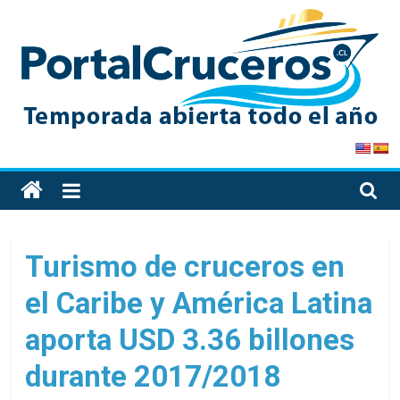
Skip
to
content
PortalCruceros
Toda
la
información
de
Turismo de cruceros en
cruceros
el Caribe y América Latina
en
un
aporta USD 3.36 billones
solo
sitio
durante 2017/2018