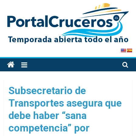
Skip
to
content
PortalCruceros
Toda
la
información
de
Subsecretario de
cruceros
Transportes asegura que
en
un
debe haber “sana
solo
sitio
competencia” por