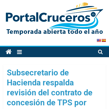
Skip
to
content
PortalCruceros
Toda
la
información
de
Subsecretario de
cruceros
Hacienda respalda
en
un
revisión del contrato de
solo
sitio
concesión de TPS por