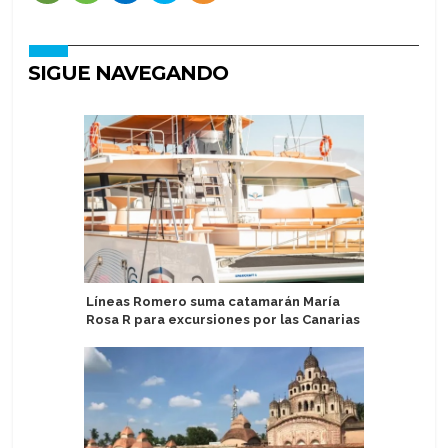
SIGUE NAVEGANDO
Líneas Romero suma catamarán María
Emerald 
Rosa R para excursiones por las Canarias
"bote fa