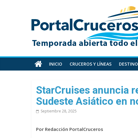
Skip
PortalCruceros
to
content
Toda
la
información
de
cruceros
en
INICIO
CRUCEROS Y LÍNEAS
DESTINO
un
solo
sitio
StarCruises anuncia r
Sudeste Asiático en 
Septiembre 28, 2025
Por Redacción PortalCruceros