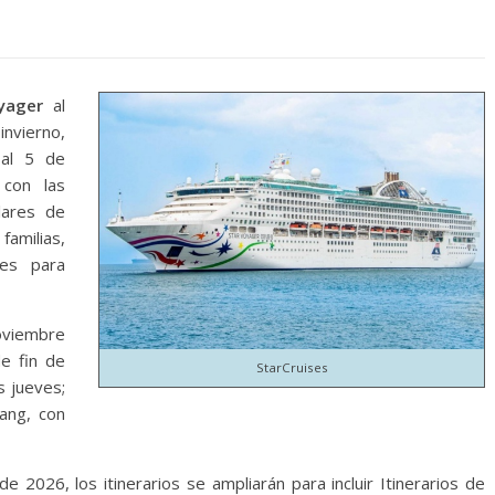
yager
al
nvierno,
al 5 de
 con las
lares de
familias,
es para
oviembre
e fin de
StarCruises
s jueves;
ang, con
 2026, los itinerarios se ampliarán para incluir Itinerarios de