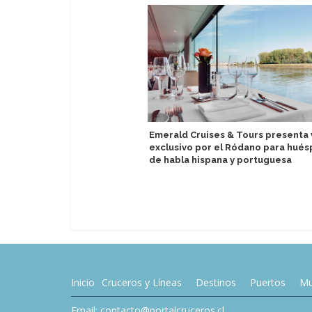
Emerald Cruises & Tours presenta 
exclusivo por el Ródano para hué
de habla hispana y portuguesa
Inicio
Cruceros y Líneas
Destinos
Puertos
Mu
Email: contacto@portalcruceros.cl