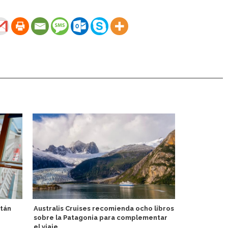
itán
Australis Cruises recomienda ocho libros
Aprueban ob
sobre la Patagonia para complementar
atención de
el viaje