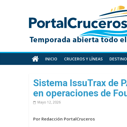
Skip
PortalCruceros
to
content
Toda
la
información
de
cruceros
en
INICIO
CRUCEROS Y LÍNEAS
DESTINO
un
solo
sitio
Sistema IssuTrax de 
en operaciones de Fo
Mayo 12, 2026
Por Redacción PortalCruceros