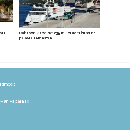
Viking abre 
ort
Dubrovnik recibe 235 mil cruceristas en
oceánicos d
primer semestre
ltimedia
l Mar, Valparaíso