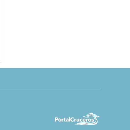
reservas para viajes
Abren servicio de turismo en
e 2028 y 2029
helicóptero desde Lisbon Cruise 