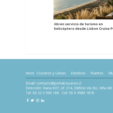
Abren servicio de turismo en
helicóptero desde Lisbon Cruise P
Inicio
Cruceros y Líneas
Destinos
Puertos
Mu
Email: contacto@portalcruceros.cl
Dirección: Viana 837, of. 214, Edificio Vía Bo, Viña de
Tel: 56 32 3 500 168
/
Cel: 56 9 4586 1818