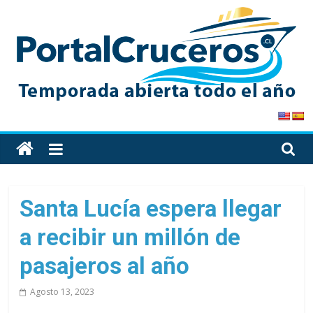
Skip
to
content
PortalCruceros
Toda
la
información
de
Santa Lucía espera llegar
cruceros
a recibir un millón de
en
un
pasajeros al año
solo
sitio
Agosto 13, 2023