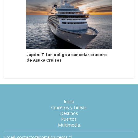
Australi
sobre la
Japón: Tifón obliga a cancelar crucero
el viaje
de Asuka Cruises
Inicio
Cruceros y Líneas
Destinos
Puertos
Multimedia
Email: contacto@portalcruceros.cl