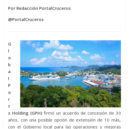
Por Redacción PortalCruceros
@PortalCruceros
G
l
o
b
a
l
P
o
r
t
s Holding (GPH)
firmó un acuerdo de concesión de 30
años, con una posible opción de extensión de 10 más,
con el Gobierno local para las operaciones y mejoras