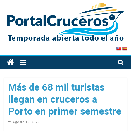
Skip
to
content
PortalCruceros
Toda
la
información
de
Más de 68 mil turistas
cruceros
llegan en cruceros a
en
un
Porto en primer semestre
solo
sitio
Agosto 13, 2023