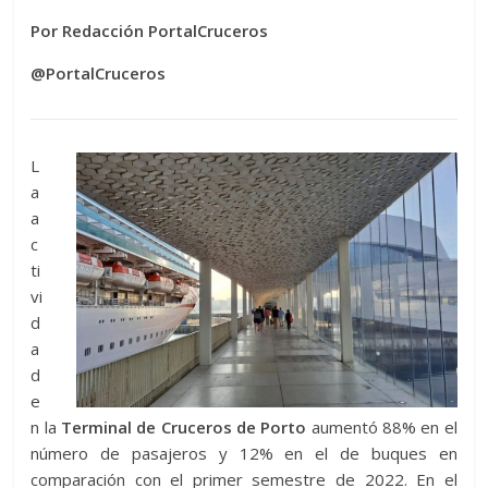
Por Redacción PortalCruceros
@PortalCruceros
L
a
a
c
ti
vi
d
a
d
e
n la
Terminal de Cruceros de Porto
aumentó 88% en el
número de pasajeros y 12% en el de buques en
comparación con el primer semestre de 2022. En el