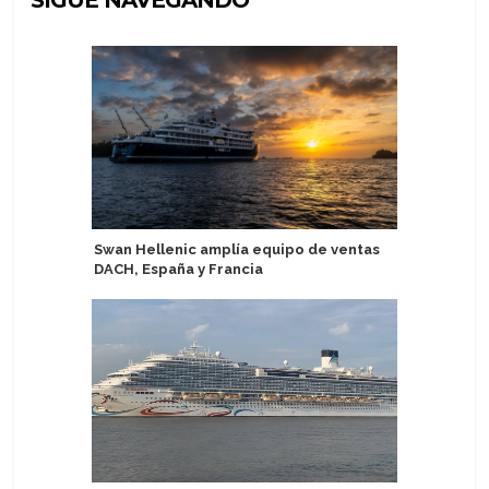
SIGUE NAVEGANDO
Swan Hellenic amplía equipo de ventas
Haití: R
DACH, España y Francia
suspensi
2027