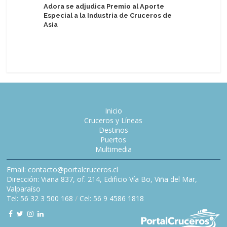
Adora se adjudica Premio al Aporte
Especial a la Industria de Cruceros de
Global Tr
Asia
principa
discreta
de USD 4
Inicio
Cruceros y Líneas
Destinos
Puertos
Multimedia
Email: contacto@portalcruceros.cl
Dirección: Viana 837, of. 214, Edificio Vía Bo, Viña del Mar,
Valparaíso
Tel: 56 32 3 500 168
/
Cel: 56 9 4586 1818