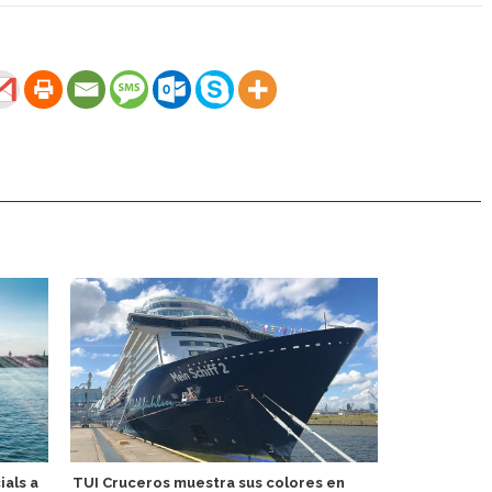
ials a
TUI Cruceros muestra sus colores en
Experiencia