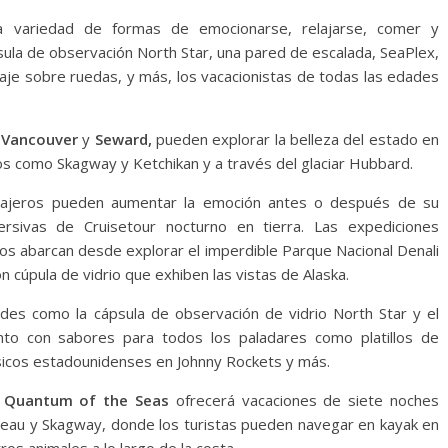
a variedad de formas de emocionarse, relajarse, comer y
sula de observación North Star, una pared de escalada, SeaPlex,
naje sobre ruedas, y más, los vacacionistas de todas las edades
e
Vancouver
y
Seward,
pueden explorar la belleza del estado en
os como Skagway y Ketchikan y a través del glaciar Hubbard.
iajeros pueden aumentar la emoción antes o después de su
ersivas de Cruisetour nocturno en tierra. Las expediciones
os abarcan desde explorar el imperdible Parque Nacional Denali
n cúpula de vidrio que exhiben las vistas de Alaska.
ades como la cápsula de observación de vidrio North Star y el
unto con sabores para todos los paladares como platillos de
ásicos estadounidenses en Johnny Rockets y más.
Quantum of the Seas
ofrecerá vacaciones de siete noches
Juneau y Skagway, donde los turistas pueden navegar en kayak en