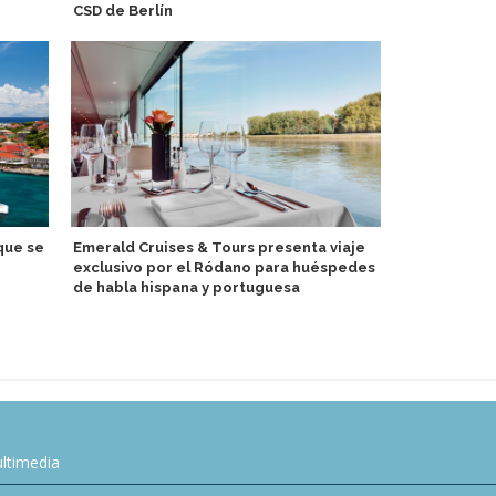
CSD de Berlín
destaca ent
Discovery T
que se
Emerald Cruises & Tours presenta viaje
exclusivo por el Ródano para huéspedes
Anna Kathar
de habla hispana y portuguesa
Austria
ltimedia