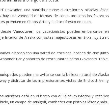
ros animales a lo largo de la costa.
FlowRider, una pantalla de cine al aire libre y pistolas láser.
 hay una variedad de formas de cenar, incluidos los favoritos
ortes premium en Chops Grille y sashimi fresco en Izumi.
desde
Vancouver,
los vacacionistas pueden embarcarse en
 Interior de Alaska con vistas majestuosas en Sitka, Icy Strait
ervadas a bordo con una pared de escalada, noches de cine junto
en Schooner Bar y sabores de restaurantes como Giovanni’s Table,
huéspedes pueden maravillarse con la belleza natural de Alaska
gway y disfrutar de las impresionantes vistas de Endicott Arm y
s mientras está en el barco con el Solarium interior y exterior
 hielo, un campo de minigolf, combates con pistolas láser y más.