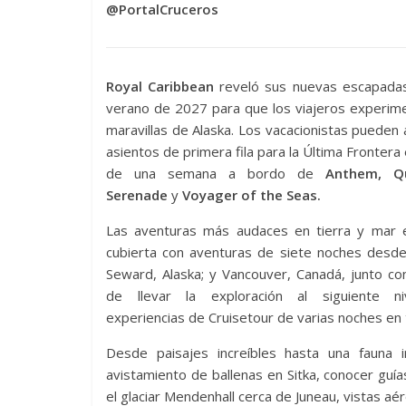
@PortalCruceros
Royal Caribbean
reveló sus nuevas escapadas
verano de 2027 para que los viajeros experim
maravillas de Alaska. Los vacacionistas pueden
asientos de primera fila para la Última Frontera 
de una semana a bordo de
Anthem, Q
Serenade
y
Voyager of the Seas.
Las aventuras más audaces en tierra y mar 
cubierta con aventuras de siete noches desde
Seward, Alaska; y Vancouver, Canadá, junto c
de llevar la exploración al siguiente n
experiencias de Cruisetour de varias noches en t
Desde paisajes increíbles hasta una fauna i
avistamiento de ballenas en Sitka, conocer guí
el glaciar Mendenhall cerca de Juneau, vistas aé