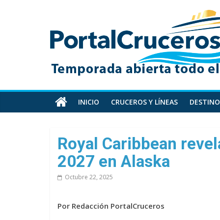
Skip
PortalCruceros
to
content
Toda
la
información
de
cruceros
en
INICIO
CRUCEROS Y LÍNEAS
DESTINO
un
solo
sitio
Royal Caribbean revel
2027 en Alaska
Octubre 22, 2025
Por Redacción PortalCruceros