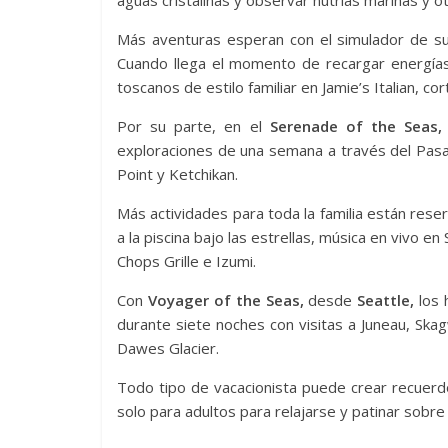
aguas cristalinas y observar nutrias marinas y ot
Más aventuras esperan con el simulador de surf 
Cuando llega el momento de recargar energías,
toscanos de estilo familiar en Jamie’s Italian, c
Por su parte, en el
Serenade of the Seas,
exploraciones de una semana a través del Pasaje
Point y Ketchikan.
Más actividades para toda la familia están res
a la piscina bajo las estrellas, música en vivo 
Chops Grille e Izumi.
Con
Voyager of the Seas,
desde
Seattle,
los 
durante siete noches con visitas a Juneau, Ska
Dawes Glacier.
Todo tipo de vacacionista puede crear recuerdo
solo para adultos para relajarse y patinar sobre