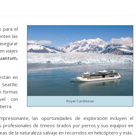
 para el
enten las
 asegurar
en viajes
uantum,
están en
 Seattle;
on formas
ivel con
Royal Caribbean
ierra.
mpresionante, las oportunidades de exploración incluyen el
as profesionales de trineos tirados por perros y sus equipos en
reas de la naturaleza salvaje en recorridos en helicóptero y más.