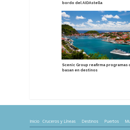
bordo del AIDAstella
Scenic Group reafirma programas 
basan en destinos
Inicio
Cruceros y Líneas
Destinos
Puertos
Mu