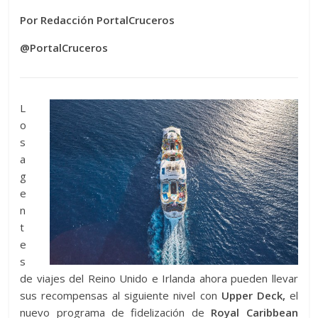
Por Redacción PortalCruceros
@PortalCruceros
L
o
s
a
g
e
n
t
e
s
de viajes del Reino Unido e Irlanda ahora pueden llevar
sus recompensas al siguiente nivel con
Upper Deck,
el
nuevo programa de fidelización de
Royal Caribbean