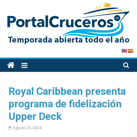
Skip
to
content
PortalCruceros
Toda
la
información
de
Royal Caribbean presenta
cruceros
programa de fidelización
en
un
Upper Deck
solo
sitio
Agosto 22, 2024