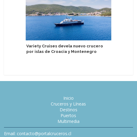
Variety Cruises devela nuevo crucero
Delfin A
por islas de Croacia y Montenegro
experien
Perú
Inicio
Cruceros y Líneas
Destinos
Puertos
Multimedia
Email: contacto@portalcruceros.cl