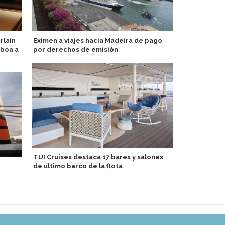
rlain
Eximen a viajes hacia Madeira de pago
Cae pasarel
sboa a
por derechos de emisión
dejar Perfe
TUI Cruises destaca 17 bares y salones
Lindblad Ex
de último barco de la flota
en segundo 
de USD 199,