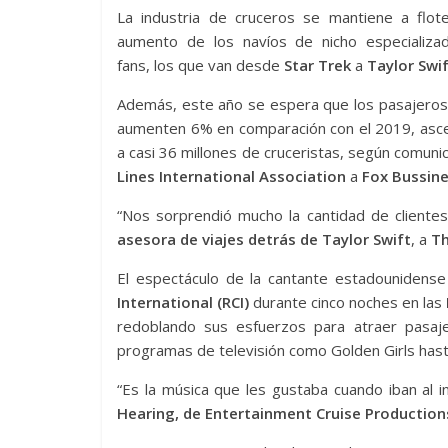
La industria de cruceros se mantiene a flote
aumento de los navíos de nicho especializa
fans, los que van desde
Star Trek
a
Taylor Swi
Además, este año se espera que los pasajeros
aumenten 6% en comparación con el 2019, asc
a casi 36 millones de cruceristas, según comuni
Lines International Association
a
Fox Bussin
“Nos sorprendió mucho la cantidad de cliente
asesora de viajes detrás de Taylor Swift
, a
Th
El espectáculo de la cantante estadounidens
International (RCI)
durante cinco noches en las
redoblando sus esfuerzos para atraer pasaj
programas de televisión como Golden Girls ha
“Es la música que les gustaba cuando iban al in
Hearing, de Entertainment Cruise Productio