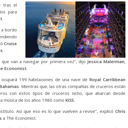
 tras el
dos para
ft
.
 a bordo
endiendo
có
Cruise
es
.
s que van a navegar por primera vez”, dijo
Jessica Malerman,
e Economist
.
e ocupará 199 habitaciones de una nave de
Royal Carribbean
Bahamas
. Mientras que, las otras compañías de cruceros están
eros con estos tipos de cruceros nicho, que abarcan desde
sta música de los años 1980 como
KISS
.
stituto. Así que eso es lo que vuelven a revivir”, explicó
Chris
ns
a The Economist.