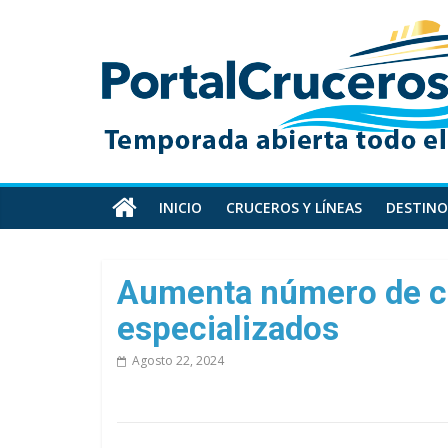
Skip
PortalCruceros
to
content
Toda
la
información
de
cruceros
en
INICIO
CRUCEROS Y LÍNEAS
DESTINO
un
solo
sitio
Aumenta número de c
especializados
Agosto 22, 2024