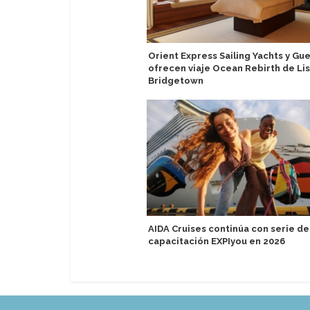
Orient Express Sailing Yachts y Gue
ofrecen viaje Ocean Rebirth de Li
Bridgetown
AIDA Cruises continúa con serie de
capacitación EXPIyou en 2026