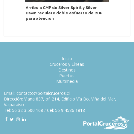
CroisiEu
Arribo a CMP de Silver Spirit y Silver
fluviales
Dawn requiere doble esfuerzo de BDP
Barcelon
para atención
Inicio
Cruceros y Líneas
Destinos
Puertos
Multimedia
Email: contacto@portalcruceros.cl
Dirección: Viana 837, of. 214, Edificio Vía Bo, Viña del Mar,
Valparaíso
Tel: 56 32 3 500 168
/
Cel: 56 9 4586 1818