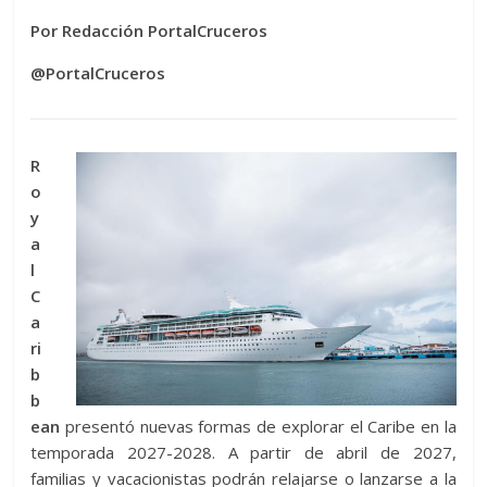
Por Redacción PortalCruceros
@PortalCruceros
R
o
y
a
l
C
a
ri
b
b
ean
presentó nuevas formas de explorar el Caribe en la
temporada 2027-2028. A partir de abril de 2027,
familias y vacacionistas podrán relajarse o lanzarse a la