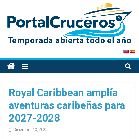
Skip
to
content
PortalCruceros
Toda
la
información
de
Royal Caribbean amplía
cruceros
aventuras caribeñas para
en
un
2027-2028
solo
sitio
Diciembre 10, 2025