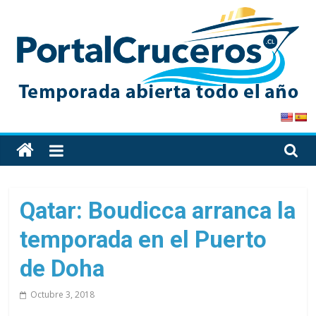
Skip
to
content
PortalCruceros
Toda
la
información
de
Qatar: Boudicca arranca la
cruceros
temporada en el Puerto
en
un
de Doha
solo
sitio
Octubre 3, 2018