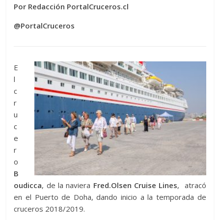
Por Redacción PortalCruceros.cl
@PortalCruceros
E
l
c
r
u
c
e
r
o
B
oudicca
, de la naviera
Fred.Olsen Cruise Lines
, atracó
en el Puerto de Doha, dando inicio a la temporada de
cruceros 2018/2019.