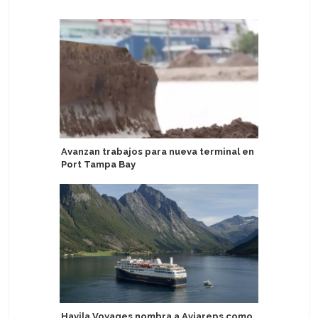
Avanzan trabajos para nueva terminal en
Norwegia
Port Tampa Bay
experien
Norwegi
Havila Voyages nombra a Aviareps como