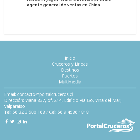
agente general de ventas en China
Royal Ca
Bunch mi
Administ
Inicio
Cruceros y Líneas
Destinos
Puertos
Multimedia
Email: contacto@portalcruceros.cl
Dirección: Viana 837, of. 214, Edificio Vía Bo, Viña del Mar,
Valparaíso
Tel: 56 32 3 500 168
/
Cel: 56 9 4586 1818