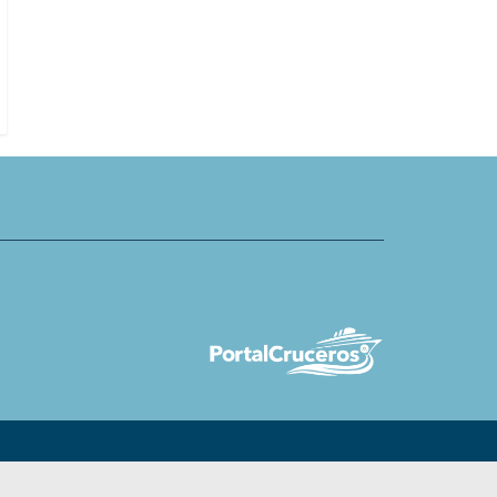
inaria y socia chef de
MSC Cruceros Reino Unido e Irlan
se Lines
cargo en área de Experiencias del
Cliente y Estrategia de Crecimien