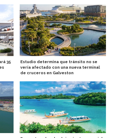
rá 35
Estudio determina que tránsito no se
MSC Crucero
es
vería afectado con una nueva terminal
relámpago p
de cruceros en Galveston
Michelle Be