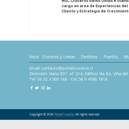
MSC Cruceros Reino Unido e Irland
cargo en área de Experiencias del
Cliente y Estrategia de Crecimien
Inicio
Cruceros y Líneas
Destinos
Puertos
Mu
Email: contacto@portalcruceros.cl
Dirección: Viana 837, of. 214, Edificio Vía Bo, Viña de
Tel: 56 32 3 500 168
/
Cel: 56 9 4586 1818
Copyright © 2026
PortalCruceros
. All rights reserved.