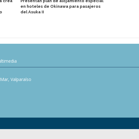
a crea
Presentan plan de alojamiento especial
curadora cul
en hoteles de Okinawa para pasajeros
Victory Crui
to
del Asuka II
ltimedia
l Mar, Valparaíso