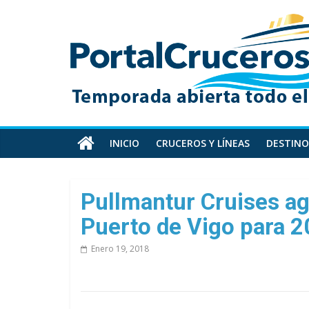
Skip
PortalCruceros
to
content
Toda
la
información
de
cruceros
en
INICIO
CRUCEROS Y LÍNEAS
DESTINO
un
solo
sitio
Pullmantur Cruises ag
Puerto de Vigo para 
Enero 19, 2018