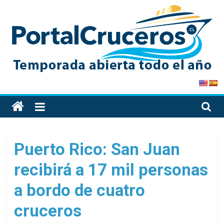
Skip
to
content
PortalCruceros
Toda
la
información
de
Puerto Rico: San Juan
cruceros
recibirá a 17 mil personas
en
un
a bordo de cuatro
solo
sitio
cruceros