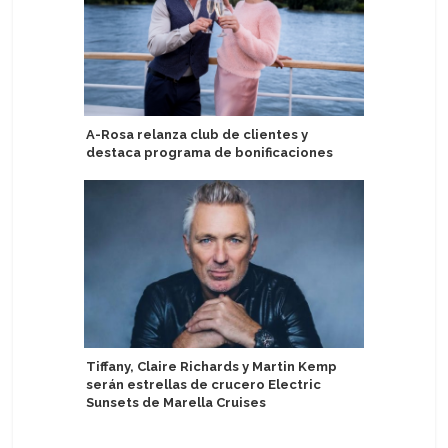
A-Rosa relanza club de clientes y
Seabourn
destaca programa de bonificaciones
Collecti
Tiffany, Claire Richards y Martin Kemp
Clean Arc
serán estrellas de crucero Electric
sostenib
Sunsets de Marella Cruises