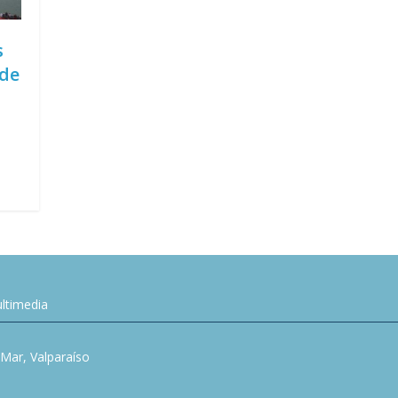
s
 de
ltimedia
l Mar, Valparaíso