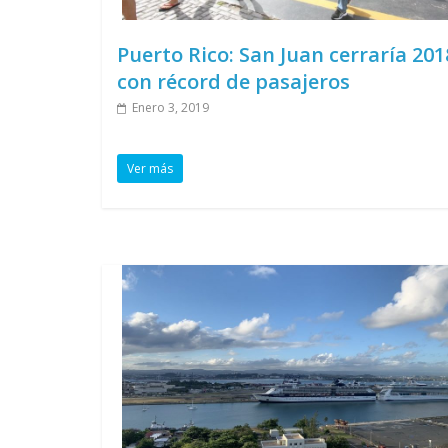
Puerto Rico: San Juan cerraría 201
con récord de pasajeros
Enero 3, 2019
Ver más