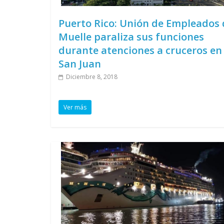
Puerto Rico: Unión de Empleados 
Muelle paraliza sus funciones
durante atenciones a cruceros en
San Juan
Diciembre 8, 2018
Ver más