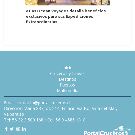
Atlas Ocean Voyages detalla beneficios
exclusivos para sus Expediciones
Heritage
Extraordinarias
mejoras 
asiático
Inicio
Cruceros y Líneas
Destinos
Puertos
Multimedia
Email: contacto@portalcruceros.cl
Dirección: Viana 837, of. 214, Edificio Vía Bo, Viña del Mar,
Valparaíso
Tel: 56 32 3 500 168
/
Cel: 56 9 4586 1818