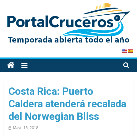
Skip
to
content
PortalCruceros
Toda
la
información
de
Costa Rica: Puerto
cruceros
Caldera atenderá recalada
en
un
del Norwegian Bliss
solo
sitio
Mayo 15, 2018