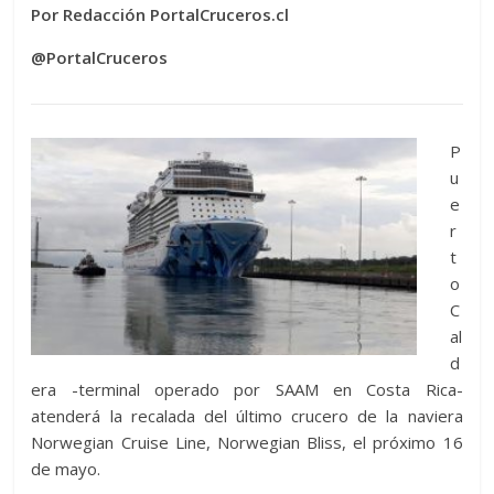
Por Redacción PortalCruceros.cl
@PortalCruceros
P
u
e
r
t
o
C
al
d
era -terminal operado por SAAM en Costa Rica-
atenderá la recalada del último crucero de la naviera
Norwegian Cruise Line, Norwegian Bliss, el próximo 16
de mayo.