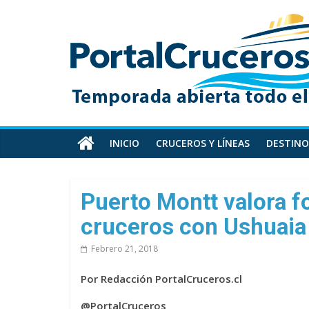
Skip
PortalCruceros
to
content
Toda
la
información
de
cruceros
en
INICIO
CRUCEROS Y LÍNEAS
DESTINO
un
solo
sitio
Puerto Montt valora f
cruceros con Ushuaia
Febrero 21, 2018
Por Redacción PortalCruceros.cl
@PortalCruceros