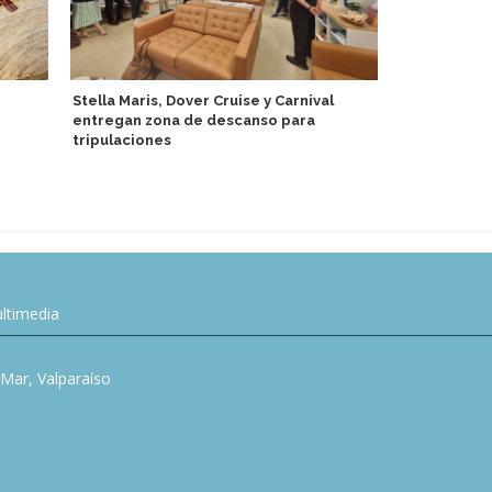
Stella Maris, Dover Cruise y Carnival
entregan zona de descanso para
Princess Cr
tripulaciones
energía eléc
ltimedia
l Mar, Valparaíso