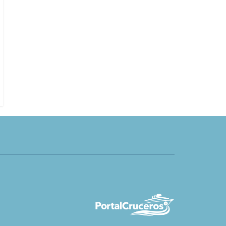
Variety Cruises ofrece cruceros
uises celebra 25 años de
boutique para viajeros solitarios
trica en tierra en Juneau