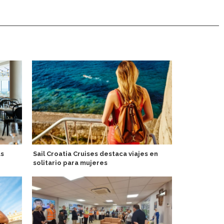
us
Sail Croatia Cruises destaca viajes en
Ambassador 
solitario para mujeres
reemplazar 
Oriente