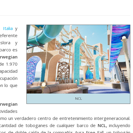
Italia
y
referente
lora y
 barco es
rwegian
de 1.970
apacidad
cupación
ón lo que
NCL
rwegian
ividades
omo un verdadero centro de entretenimiento intergeneracional.
cantidad de toboganes de cualquier barco de
NCL,
incluyendo
cos de doble caída de la compañía; Aura Free Fall, un tobogán