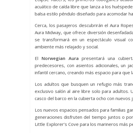
acuático de caída libre que lanza a los huéspe
balsa estilo péndulo diseñado para acomodar ha
Cerca, los pasajeros descubrirán el Aura Rop
Aura Midway, que ofrece diversión desenfadada c
se transformará en un espectáculo visual c
ambiente más relajado y social.
El
Norwegian Aura
presentará una cubier
predecesores, con asientos adicionales, un ja
infantil cercano, creando más espacio para que la
Los adultos que busquen un refugio más tranq
exclusivo salón al aire libre solo para adulto
casco del barco en la cubierta ocho con nuevos j
Los nuevos espacios pensados ​​para familias ga
generaciones disfruten del tiempo juntos o po
Little Explorer’s Cove para los marineros más