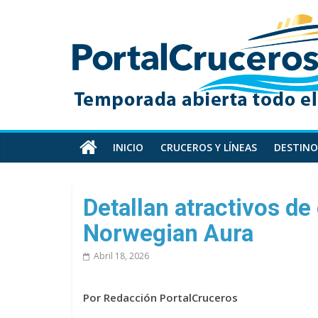
Skip
PortalCruceros
to
content
Toda
la
información
de
cruceros
en
INICIO
CRUCEROS Y LÍNEAS
DESTINO
un
solo
sitio
Detallan atractivos de
Norwegian Aura
Abril 18, 2026
Por Redacción PortalCruceros