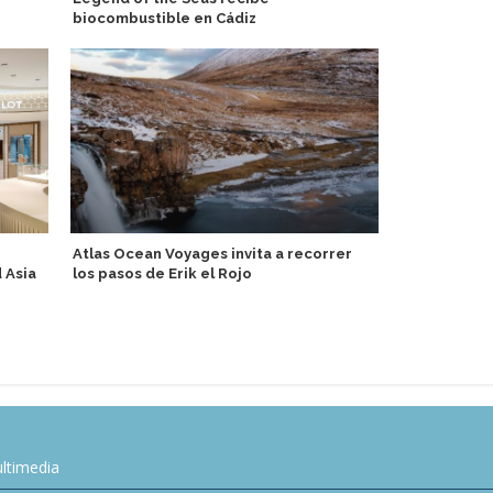
biocombustible en Cádiz
costa oeste 
historia y e
Atlas Ocean Voyages invita a recorrer
 Asia
los pasos de Erik el Rojo
Swan Hellen
DACH, Españ
ltimedia