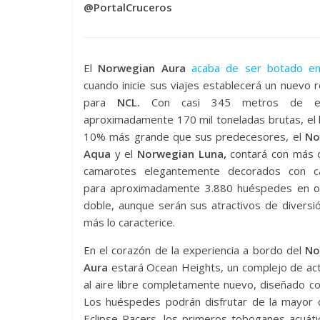
@PortalCruceros
El
Norwegian Aura
acaba de ser botado en 
cuando inicie sus viajes establecerá un nuevo 
para
NCL.
Con casi 345 metros de es
aproximadamente 170 mil toneladas brutas, el
10% más grande que sus predecesores, el
No
Aqua
y el
Norwegian Luna,
contará con más 
camarotes elegantemente decorados con c
para aproximadamente 3.880 huéspedes en o
doble, aunque serán sus atractivos de diversi
más lo caracterice.
En el corazón de la experiencia a bordo del
No
Aura
estará Ocean Heights, un complejo de act
al aire libre completamente nuevo, diseñado c
Los huéspedes podrán disfrutar de la mayor 
Eclipse Racers, los primeros toboganes acuáti