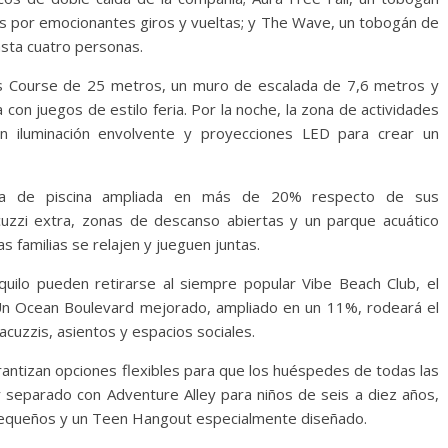
des por emocionantes giros y vueltas; y The Wave, un tobogán de
sta cuatro personas.
es Course de 25 metros, un muro de escalada de 7,6 metros y
on juegos de estilo feria. Por la noche, la zona de actividades
on iluminación envolvente y proyecciones LED para crear un
ta de piscina ampliada en más de 20% respecto de sus
cuzzi extra, zonas de descanso abiertas y un parque acuático
s familias se relajen y jueguen juntas.
uilo pueden retirarse al siempre popular Vibe Beach Club, el
s. Un Ocean Boulevard mejorado, ampliado en un 11%, rodeará el
acuzzis, asientos y espacios sociales.
rantizan opciones flexibles para que los huéspedes de todas las
r separado con Adventure Alley para niños de seis a diez años,
 pequeños y un Teen Hangout especialmente diseñado.