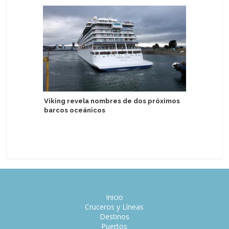
reciba i
Viking revela nombres de dos próximos
barcos oceánicos
Valenciap
primeros
pasajero
Inicio
Cruceros y Líneas
Destinos
Puertos