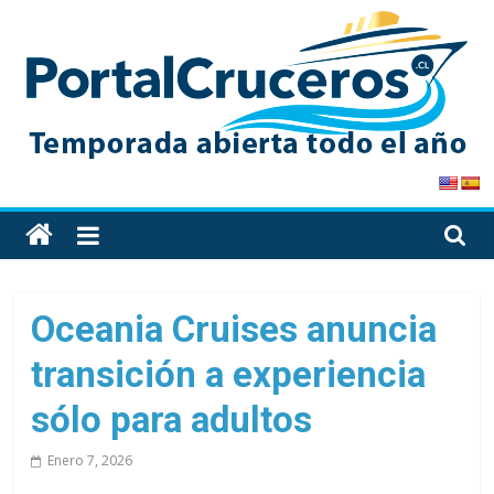
Skip
to
content
PortalCruceros
Toda
la
información
de
Oceania Cruises anuncia
cruceros
transición a experiencia
en
un
sólo para adultos
solo
sitio
Enero 7, 2026