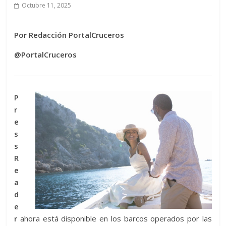
Octubre 11, 2025
Por Redacción PortalCruceros
@PortalCruceros
P
r
e
s
s
R
e
a
d
e
r
ahora está disponible en los barcos operados por las