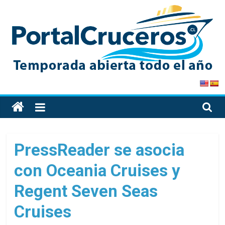
Skip
to
content
PortalCruceros
Toda
la
información
de
PressReader se asocia
cruceros
con Oceania Cruises y
en
un
Regent Seven Seas
solo
sitio
Cruises