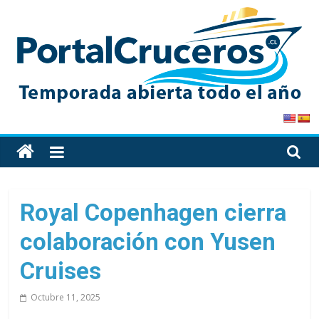
Skip
to
content
PortalCruceros
Toda
la
información
de
Royal Copenhagen cierra
cruceros
colaboración con Yusen
en
un
Cruises
solo
sitio
Octubre 11, 2025