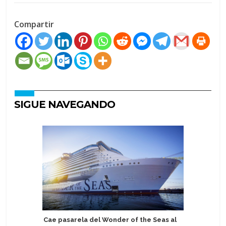
Compartir
SIGUE NAVEGANDO
Cae pasarela del Wonder of the Seas al
Estudio 