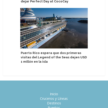
dejar Perfect Day at CocoCay
vería af
de cruce
Puerto Rico espera que dos primeras
visitas del Legend of the Seas dejen USD
Tahití p
1 millón en la isla
portuari
Inicio
Cruceros y Líneas
Destinos
Puertos