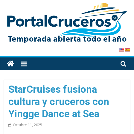
Skip
to
content
PortalCruceros
Toda
la
información
de
StarCruises fusiona
cruceros
cultura y cruceros con
en
un
Yingge Dance at Sea
solo
sitio
Octubre 11, 2025