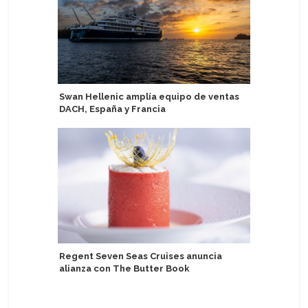
Swan Hellenic amplía equipo de ventas
Seabourn
DACH, España y Francia
Collecti
Regent Seven Seas Cruises anuncia
Más de 24
alianza con The Butter Book
Uruguay 