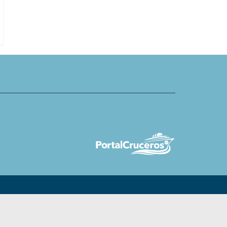
 de excedentes de comida a
nuevas excursiones en temporad
navideña