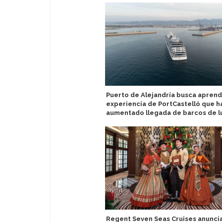
Puerto de Alejandría busca apren
experiencia de PortCastelló que h
aumentado llegada de barcos de l
Regent Seven Seas Cruises anuncia