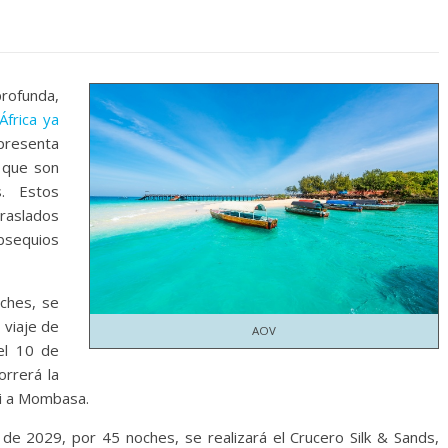
profunda,
frica ya
resenta
, que son
. Estos
traslados
bsequios
ches, se
 viaje de
AOV
el 10 de
orrerá la
ali a Mombasa.
 de 2029, por 45 noches, se realizará el Crucero Silk & Sands,