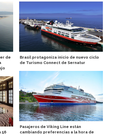
der de
Brasil protagoniza inicio de nuevo ciclo
Observador
a
de Turismo Connect de Sernatur
Maria Snell 
ujo
Alaska
Pasajeros de Viking Line están
 56
cambiando preferencias a la hora de
Carnival Co