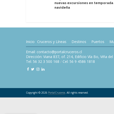
nuevas excursiones en temporada
navideña
Inicio
Cruceros y Líneas
Destinos
Puertos
Mu
Email: contacto@portalcruceros.cl
Dirección: Viana 837, of. 214, Edificio Vía Bo, Viña de
Tel: 56 32 3 500 168
/
Cel: 56 9 4586 1818
Copyright © 2026
PortalCruceros
. All rights reserved.