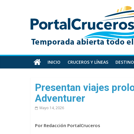
Skip
PortalCruceros
to
content
Toda
la
información
de
cruceros
en
INICIO
CRUCEROS Y LÍNEAS
DESTINO
un
solo
sitio
Presentan viajes prol
Adventurer
Mayo 14, 2026
Por Redacción PortalCruceros