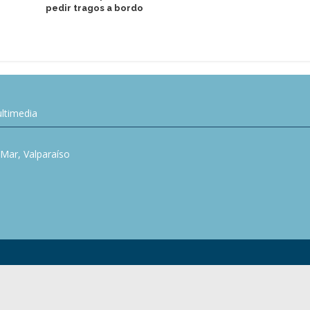
pedir tragos a bordo
de donación
Bahamas
ltimedia
l Mar, Valparaíso