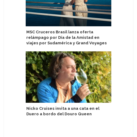
MSC Cruceros Brasil lanza oferta
Variety 
relámpago por Día de la Amistad en
boutique 
viajes por Sudamérica y Grand Voyages
Rusia: L
Nicko Cruises invita a una cata en el
Tiempo c
Duero a bordo del Douro Queen
bordo del