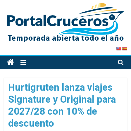
Skip
to
content
PortalCruceros
Toda
la
información
de
Hurtigruten lanza viajes
cruceros
Signature y Original para
en
un
2027/28 con 10% de
solo
sitio
descuento