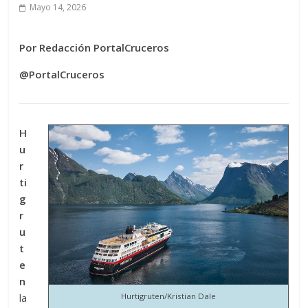
Mayo 14, 2026
Por Redacción PortalCruceros
@PortalCruceros
H
u
r
ti
g
r
u
t
e
n
la
Hurtigruten/Kristian Dale