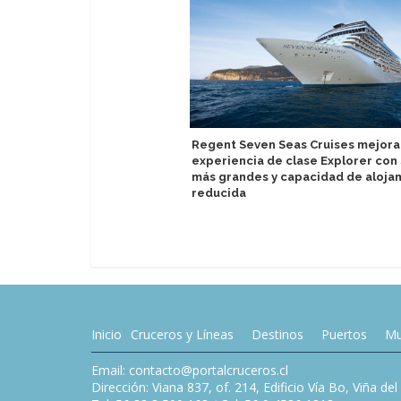
Regent Seven Seas Cruises mejora
experiencia de clase Explorer con 
más grandes y capacidad de aloja
reducida
Inicio
Cruceros y Líneas
Destinos
Puertos
Mu
Email: contacto@portalcruceros.cl
Dirección: Viana 837, of. 214, Edificio Vía Bo, Viña de