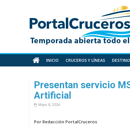
Skip
PortalCruceros
to
content
Toda
la
información
de
cruceros
en
INICIO
CRUCEROS Y LÍNEAS
DESTINO
un
solo
sitio
Presentan servicio MS
Artificial
Mayo 8, 2026
Por Redacción PortalCruceros