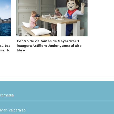
Centro de visitantes de Meyer Werft
PortCastelló
suites
inaugura Astillero Junior y zona al aire
lúdica con 
miento
libre
turistas y r
ltimedia
l Mar, Valparaíso