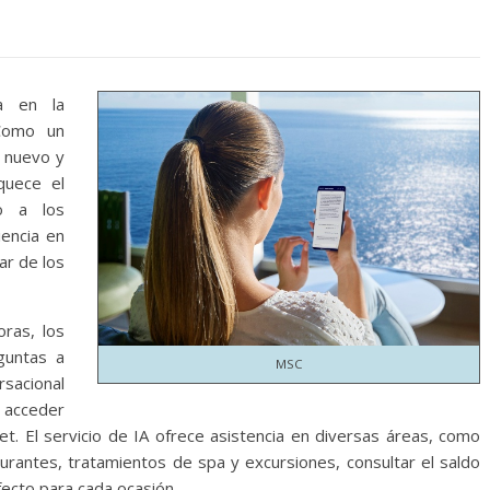
a en la
 Como un
l nuevo y
quece el
o a los
iencia en
ar de los
oras, los
guntas a
MSC
rsacional
acceder
et. El servicio de IA ofrece asistencia en diversas áreas, como
urantes, tratamientos de spa y excursiones, consultar el saldo
fecto para cada ocasión.