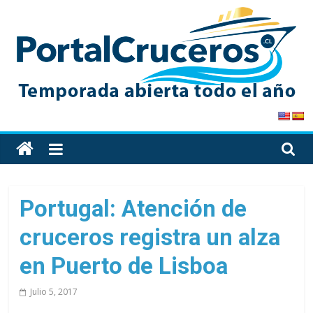
Skip
to
content
PortalCruceros
Toda
la
información
de
Portugal: Atención de
cruceros
cruceros registra un alza
en
un
en Puerto de Lisboa
solo
sitio
Julio 5, 2017