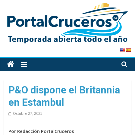
Skip
to
content
PortalCruceros
Toda
la
información
de
P&O dispone el Britannia
cruceros
en Estambul
en
un
Octubre 27, 2025
solo
sitio
Por Redacción PortalCruceros