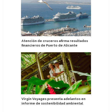
Atención de cruceros afirma resultados
Anna Kat
financieros de Puerto de Alicante
Austria
Virgin Voyages presenta adelantos en
Aprueban
informe de sostenibilidad ambiental
atención