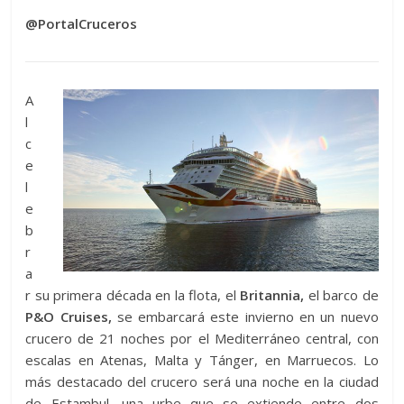
@PortalCruceros
A
l
c
e
l
e
b
r
a
r su primera década en la flota, el
Britannia,
el barco de
P&O Cruises,
se embarcará este invierno en un nuevo
crucero de 21 noches por el Mediterráneo central, con
escalas en Atenas, Malta y Tánger, en Marruecos. Lo
más destacado del crucero será una noche en la ciudad
de Estambul, una urbe que se extiende entre dos