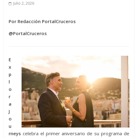
Julio 2, 2026
Por Redacción PortalCruceros
@PortalCruceros
E
x
p
l
o
r
a
J
o
u
rneys
celebra el primer aniversario de su programa de