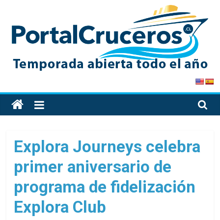
Skip
to
content
PortalCruceros
Toda
la
información
de
Explora Journeys celebra
cruceros
primer aniversario de
en
un
programa de fidelización
solo
sitio
Explora Club