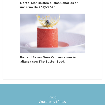
Norte, Mar Báltico e Islas Canarias en
popularid
invierno de 2027/2028
seguridad
participa
Regent Seven Seas Cruises anuncia
alianza con The Butter Book
Dubrovnik
primer s
Inicio
Cruceros y Líneas