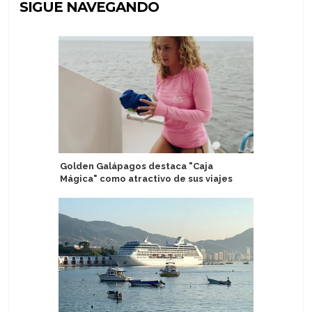
SIGUE NAVEGANDO
Golden Galápagos destaca "Caja
MSC Cruc
Mágica" como atractivo de sus viajes
cargo en
Cliente y