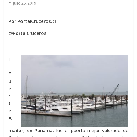
Julio 26, 2019
Por PortalCruceros.cl
@PortalCruceros
E
l
F
u
e
r
t
e
A
mador, en Panamá
, fue el puerto mejor valorado de