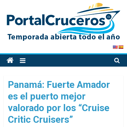
Skip
to
content
PortalCruceros
Toda
la
información
de
Panamá: Fuerte Amador
cruceros
es el puerto mejor
en
un
valorado por los “Cruise
solo
sitio
Critic Cruisers”