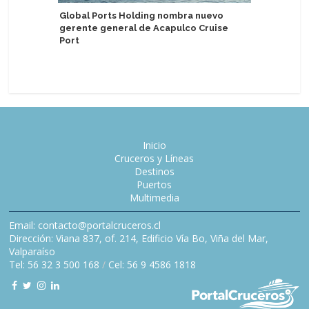
Global Ports Holding nombra nuevo
gerente general de Acapulco Cruise
Seychell
Port
enfoque 
sostenibl
Inicio
Cruceros y Líneas
Destinos
Puertos
Multimedia
Email: contacto@portalcruceros.cl
Dirección: Viana 837, of. 214, Edificio Vía Bo, Viña del Mar,
Valparaíso
Tel: 56 32 3 500 168
/
Cel: 56 9 4586 1818